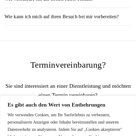
Sie rufen oder schreiben mich an um einen passenden Termin
Wie kann ich mich auf ihren Besuch bei mir vorbereiten?
zu finden. Weitere Informationen zur Terminvereinbarung
finden Sie
hier
.
Bitte wählen Sie einen geeigneten hellen Platz in ihrer
Wohnung aus. Am besten eignen sich Gang/Flur, also Räume,
die mit Fliesen oder Parkett/Laminat ausgestattet sind, um die
Schnitthaare besser entfernen zu können.
Terminvereinbarung?
Danach stellen sie noch einen bequemen Stuhl bereit, auf dem
sie während der Behandlung entspannt sitzen können. Bitte
halten sie auch einen Staubsauger bereit.
Sie sind interessiert an einer Dienstleistung und möchten
einen Termin vereinbaren?
Es gibt auch den Wert von Entbehrungen
JETZT VEREINBAREN
Wir verwenden Cookies, um Ihr Surferlebnis zu verbessern,
personalisierte Anzeigen oder Inhalte bereitzustellen und unseren
Datenverkehr zu analysieren. Indem Sie auf „Cookies akzeptieren“